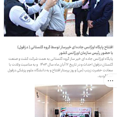
افتتاح پایگاه اوژانس جاده ای خیرساز توسط گروه گلستانی ( دزفول)
با حضور رئیس سازمان اورژانس کشور
پایگاه اورژانس جاده ای خیر ساز گروه گلستانی به همت شرکت کشت و صنعت
گلستان دزفول احداث و در تاریخ 17 آبان ماه سال 1403 و به مناسبت ولادت با
سعادت حضرت زینب (س) و روز پرستار افتتاح و به دانشگاه علوم پزشکی دزفول
اهدا گردید.